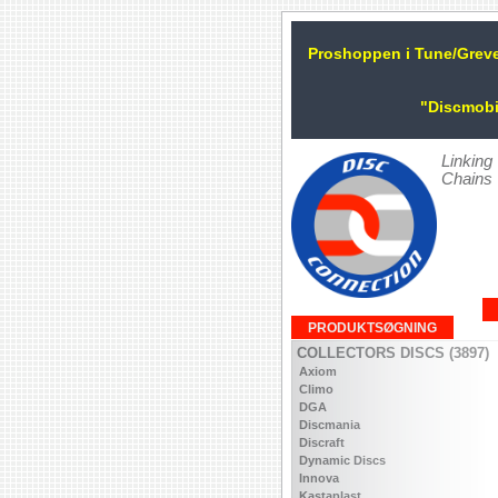
Proshoppen i Tune/Grev
"Discmobi
Linking
Chains
PRODUKTSØGNING
COLLECTORS DISCS (3897)
Axiom
Climo
DGA
Discmania
Discraft
Dynamic Discs
Innova
Kastaplast