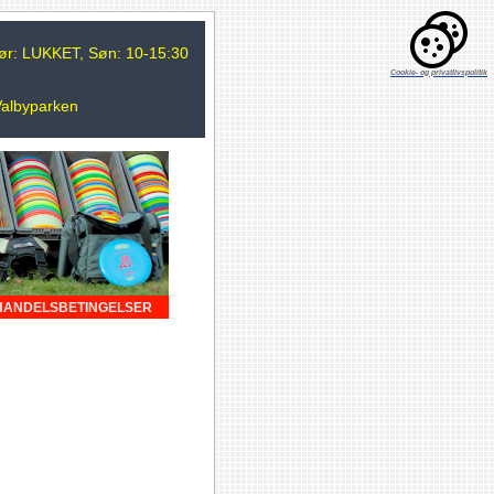
 Lør: LUKKET, Søn: 10-15:30
Cookie- og privatlivspolitik
Valbyparken
HANDELSBETINGELSER