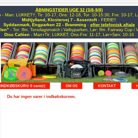
ÅBNINGSTIDER UGE 32 (3/8-9/8)
e
- Man: LUKKET!!, Tir: 10-17, Ons: 12-18, Tor: 10-15:30, Fre: 10-17,
Midtjylland, Klostervej 7 - Assentoft
- FERIE!!
Syddanmark, Engparken 22 - Bramming
-
efter telefonisk aftale
len"
- Tor: Ifm. Torsdagsmatch i Valbyparken, Lør: Ifm. Fairway Cup i 
Disc Caféen
- Man+Tir: LUKKET; Ons-Fre: 11-17, Lør+Søn: 10-16
INDKØBSKURV: 0 vare(r)
OM OS
KONTAKT
Du har ingen varer i indkøbskurven.