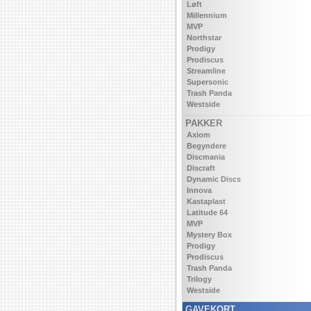
Løft
Millennium
MVP
Northstar
Prodigy
Prodiscus
Streamline
Supersonic
Trash Panda
Westside
PAKKER
Axiom
Begyndere
Discmania
Discraft
Dynamic Discs
Innova
Kastaplast
Latitude 64
MVP
Mystery Box
Prodigy
Prodiscus
Trash Panda
Trilogy
Westside
GAVEKORT