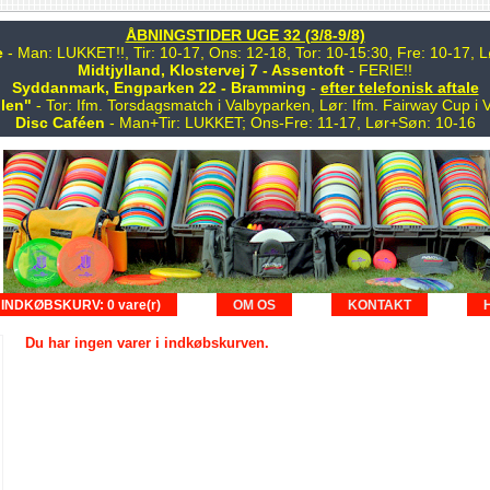
ÅBNINGSTIDER UGE 32 (3/8-9/8)
e
- Man: LUKKET!!, Tir: 10-17, Ons: 12-18, Tor: 10-15:30, Fre: 10-17,
Midtjylland, Klostervej 7 - Assentoft
- FERIE!!
Syddanmark, Engparken 22 - Bramming
-
efter telefonisk aftale
len"
- Tor: Ifm. Torsdagsmatch i Valbyparken, Lør: Ifm. Fairway Cup i 
Disc Caféen
- Man+Tir: LUKKET; Ons-Fre: 11-17, Lør+Søn: 10-16
INDKØBSKURV: 0 vare(r)
OM OS
KONTAKT
Du har ingen varer i indkøbskurven.