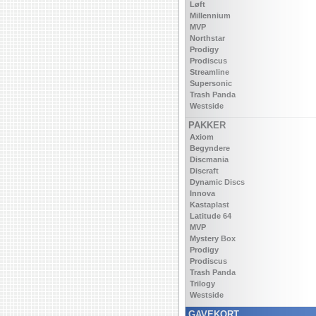
Løft
Millennium
MVP
Northstar
Prodigy
Prodiscus
Streamline
Supersonic
Trash Panda
Westside
PAKKER
Axiom
Begyndere
Discmania
Discraft
Dynamic Discs
Innova
Kastaplast
Latitude 64
MVP
Mystery Box
Prodigy
Prodiscus
Trash Panda
Trilogy
Westside
GAVEKORT