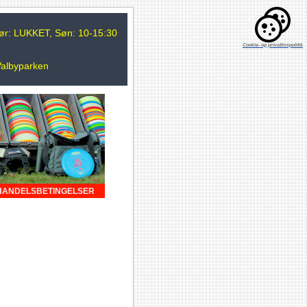
 Lør: LUKKET, Søn: 10-15:30
Cookie- og privatlivspolitik
Valbyparken
HANDELSBETINGELSER