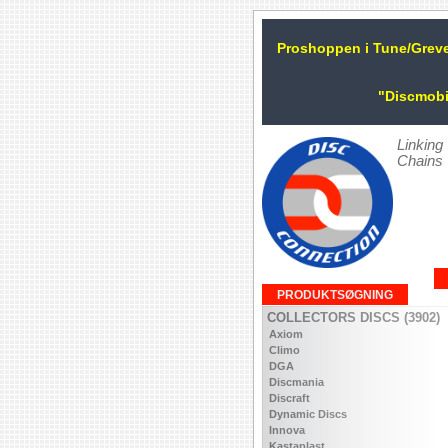
Proshoppen i Tune/Grev
"Discmobi
Linking
Chains
PRODUKTSØGNING
COLLECTORS DISCS (3902)
Axiom
Climo
DGA
Discmania
Discraft
Dynamic Discs
Innova
Kastaplast